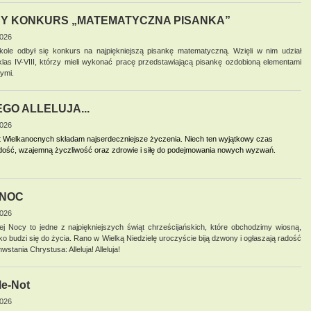
Y KONKURS „MATEMATYCZNA PISANKA”
2026
ole odbył się konkurs na najpiękniejszą pisankę matematyczną. Wzięli w nim udział
klas IV-VIII, którzy mieli wykonać pracę przedstawiającą pisankę ozdobioną elementami
ymi.
GO ALLELUJA...
2026
ąt Wielkanocnych składam najserdeczniejsze życzenia.
Niech ten wyjątkowy czas
adość, wzajemną życzliwość oraz zdrowie i siłę do podejmowania nowych wyzwań.
ANOC
2026
iej Nocy to jedne z najpiękniejszych świąt chrześcijańskich, które obchodzimy wiosną,
o budzi się do życia. Rano w Wielką Niedzielę uroczyście biją dzwony i ogłaszają radość
stania Chrystusa: Alleluja! Alleluja!
Me-Not
2026