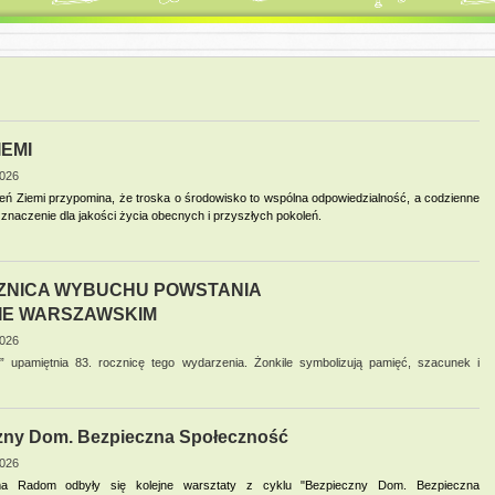
IEMI
2026
eń Ziemi przypomina, że troska o środowisko to wspólna odpowiedzialność, a codzienne
znaczenie dla jakości życia obecnych i przyszłych pokoleń.
CZNICA WYBUCHU POWSTANIA
IE WARSZAWSKIM
2026
l” upamiętnia 83. rocznicę tego wydarzenia. Żonkile symbolizują pamięć, szacunek i
zny Dom. Bezpieczna Społeczność
2026
ma Radom
 odbyły się kolejne warsztaty z cyklu "Bezpieczny Dom. Bezpieczna 