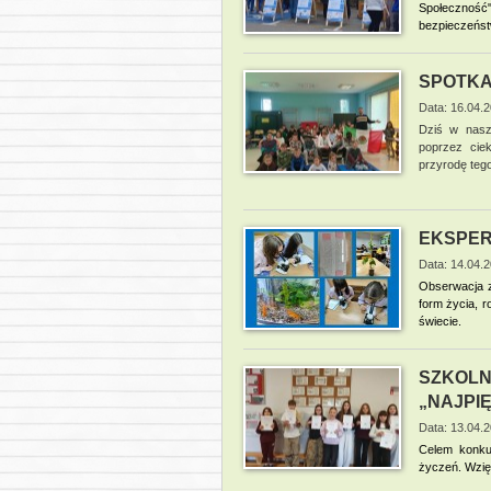
Społecznoś
bezpieczeńst
SPOTKA
Data: 16.04.
Dziś w nasze
poprzez ciek
przyrodę tego
EKSPER
Data: 14.04.
Obserwacja z
form życia, 
świecie.
SZKOLN
„NAJPI
Data: 13.04.
Celem konkur
życzeń.
Wzięl