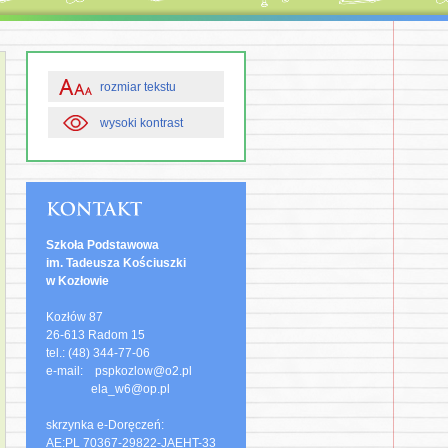
rozmiar tekstu
wysoki kontrast
Szkoła Podstawowa
im. Tadeusza Kościuszki
w Kozłowie
Kozłów 87
26-613 Radom 15
tel.: (48) 344-77-06
e-mail: pspkozlow@o2.pl
ela_w6@op.pl
skrzynka e-Doręczeń:
AE:PL 70367-29822-JAEHT-33