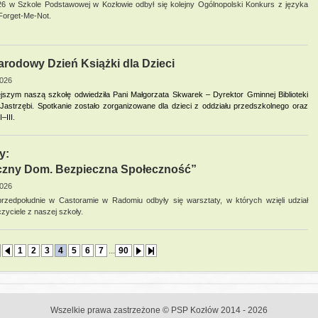
 w Szkole Podstawowej w Kozłowie odbył się kolejny Ogólnopolski Konkurs z języka
 Forget-Me-Not.
rodowy Dzień Książki dla Dzieci
2026
ejszym naszą szkołę odwiedziła Pani Małgorzata Skwarek – Dyrektor Gminnej Biblioteki
 Jastrzębi. Spotkanie zostało zorganizowane dla dzieci z oddziału przedszkolnego oraz
–III.
y:
czny Dom. Bezpieczna Społeczność”
2026
rzedpołudnie w Castoramie w Radomiu odbyły się warsztaty, w których wzięli udział
czyciele z naszej szkoły.
1
2
3
4
5
6
7
...
90
Wszelkie prawa zastrzeżone © PSP Kozłów 2014 - 2026