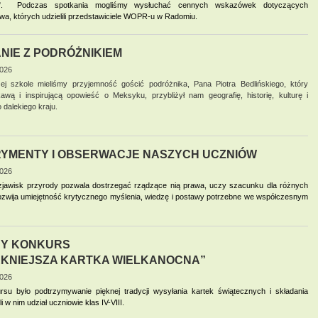
ć".  Podczas spotkania mogliśmy wysłuchać cennych wskazówek dotyczących 
wa, których udzielili przedstawiciele WOPR-u w Radomiu. 
NIE Z PODRÓŻNIKIEM
2026
j szkole mieliśmy przyjemność gościć podróżnika, Pana Piotra Bedlińskiego, który
awą i inspirującą opowieść o Meksyku, przybliżył nam geografię, historię, kulturę i
 dalekiego kraju.
YMENTY I OBSERWACJE NASZYCH UCZNIÓW
2026
jawisk przyrody pozwala dostrzegać rządzące nią prawa, uczy szacunku dla różnych
rozwija umiejętność krytycznego myślenia, wiedzę i postawy potrzebne we współczesnym
Y KONKURS
ĘKNIEJSZA KARTKA WIELKANOCNA”
2026
su było podtrzymywanie pięknej tradycji wysyłania kartek świątecznych i składania
i w nim udział uczniowie klas IV-VIII.