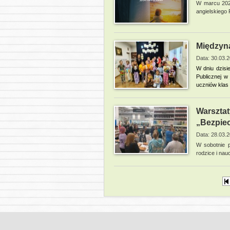
W marcu 2026
angielskiego
Międzyna
Data: 30.03.
W dniu dzisi
Publicznej w
uczniów klas I
Warsztat
„Bezpie
Data: 28.03.
W sobotnie p
rodzice i nau