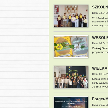
SZKOLN
Data: 13.04.
W naszej szk
uczniowie z 
matematyczn
WESOŁE
Data: 04.04.
Z okazji Świ
przyniesie r
WIELK
Data: 01.04.
Święta Wielk
kiedy wszystk
ze zmartwychw
Forget-
Data: 30.03.