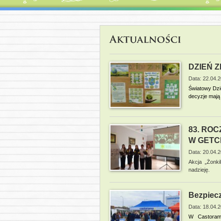
DZIEŃ Z
Data: 22.04.
Światowy Dzi
decyzje mają 
83. RO
W GETC
Data: 20.04.
Akcja „Żonki
nadzieję.
Bezpiec
Data: 18.04.
W
Castora