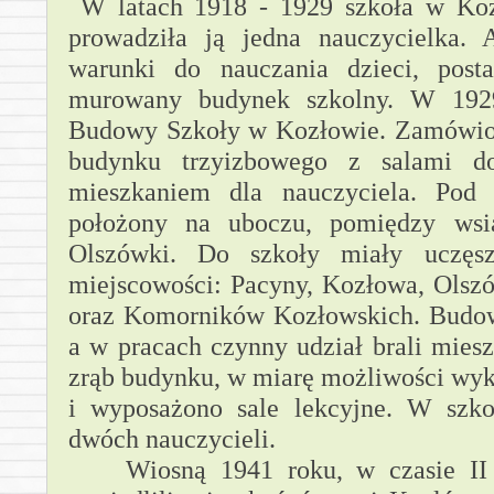
W latach 1918 - 1929 szkoła w Koz
prowadziła ją jedna nauczycielka.
warunki do nauczania dzieci, pos
murowany budynek szkolny. W 192
Budowy Szkoły w Kozłowie. Zamówion
budynku trzyizbowego z salami do
mieszkaniem dla nauczyciela. Pod
położony na uboczu, pomiędzy wsi
Olszówki. Do szkoły miały uczęsz
miejscowości: Pacyny, Kozłowa, Olsz
oraz Komorników Kozłowskich. Budow
a w pracach czynny udział brali mies
zrąb budynku, w miarę możliwości w
i wyposażono sale lekcyjne. W szk
dwóch nauczycieli.
Wiosną 1941 roku, w czasie II 