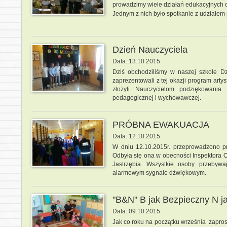
prowadzimy wiele działań edukacyjnych or
Jednym z nich było spotkanie
z udziałem
Dzień Nauczyciela
Data: 13.10.2015
Dziś obchodziliśmy w naszej szkole Dz
zaprezentowali z tej okazji program artys
złożyli Nauczycielom podziękowani
pedagogicznej i wychowawczej.
PRÓBNA EWAKUACJA
Data: 12.10.2015
W dniu 12.10.2015r. przeprowadzono p
Odbyła się ona w obecności Inspektora 
Jastrzębia. Wszystkie osoby przebyw
alarmowym sygnale dźwiękowym.
"B&N" B jak Bezpieczny N j
Data: 09.10.2015
Jak co roku na początku września zapros