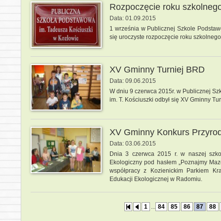
Rozpoczęcie roku szkolneg
Data: 01.09.2015
1 września w Publicznej Szkole Podsta
się uroczyste rozpoczęcie roku szkolneg
XV Gminny Turniej BRD
Data: 09.06.2015
W dniu 9 czerwca 2015r. w Publicznej S
im. T. Kościuszki odbył się XV Gminny Tu
XV Gminny Konkurs Przyrod
Data: 03.06.2015
Dnia 3 czerwca 2015 r. w naszej szko
Ekologiczny pod hasłem „Poznajmy Mazo
współpracy z Kozienickim Parkiem K
Edukacji Ekologicznej w Radomiu.
1
...
84
85
86
87
88