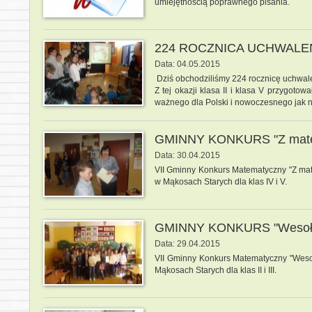
umiejętnością poprawnego pisania.
224 ROCZNICA UCHWALEN
Data: 04.05.2015
Dziś obchodziliśmy 224 rocznicę uchwale
Z tej okazji klasa II i klasa V przygotow
ważnego dla Polski i nowoczesnego jak
GMINNY KONKURS "Z mate
Data: 30.04.2015
VII Gminny Konkurs Matematyczny "Z ma
w Mąkosach Starych dla klas IV i V.
GMINNY KONKURS "Wesołe
Data: 29.04.2015
VII Gminny Konkurs Matematyczny "Weso
Mąkosach Starych dla klas II i III.