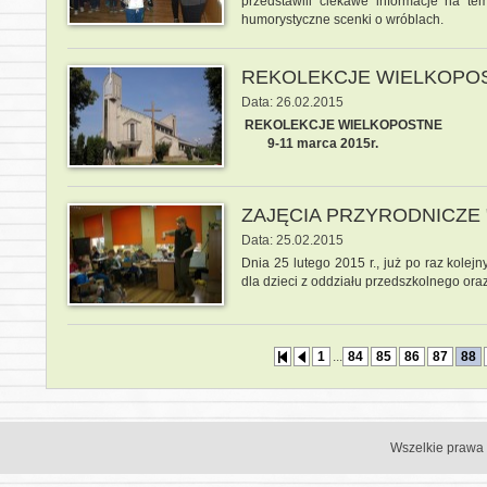
przedstawili ciekawe informacje na te
humorystyczne scenki o wróblach.
REKOLEKCJE WIELKOPO
Data: 26.02.2015
REKOLEKCJE WIELKOPOSTNE
9-11 marca 2015r.
ZAJĘCIA PRZYRODNICZE "S
Data: 25.02.2015
Dnia 25 lutego 2015 r., już po raz kolejn
dla dzieci z oddziału przedszkolnego oraz
1
...
84
85
86
87
88
Wszelkie prawa