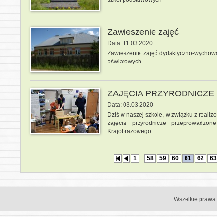
szkół podstawowych
Zawieszenie zajęć
Data: 11.03.2020
Zawieszenie zajęć dydaktyczno-wychowa
oświatowych
ZAJĘCIA PRZYRODNICZE
Data: 03.03.2020
Dziś w naszej szkole, w związku z reali
zajęcia przyrodnicze przeprowadzone
Krajobrazowego.
1
...
58
59
60
61
62
63
Wszelkie prawa