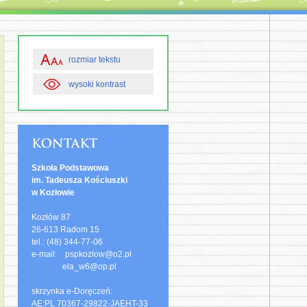
rozmiar tekstu
wysoki kontrast
Szkoła Podstawowa
im. Tadeusza Kościuszki
w Kozłowie
Kozłów 87
26-613 Radom 15
tel.: (48) 344-77-06
e-mail: pspkozlow@o2.pl
ela_w6@op.pl
skrzynka e-Doręczeń:
AE:PL 70367-29822-JAEHT-33