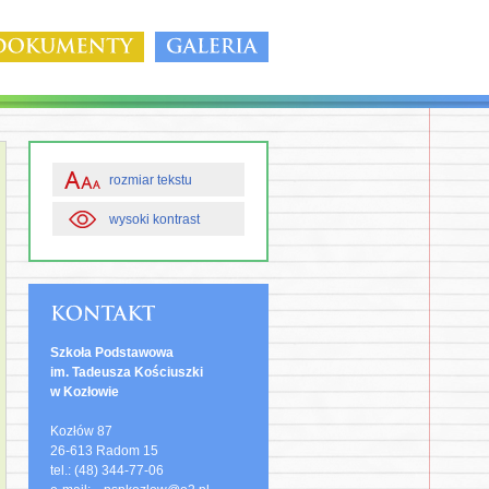
rozmiar tekstu
wysoki kontrast
Szkoła Podstawowa
im. Tadeusza Kościuszki
w Kozłowie
Kozłów 87
26-613 Radom 15
tel.: (48) 344-77-06