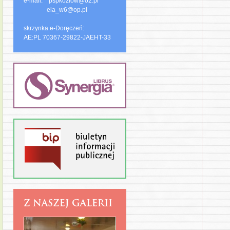
e-mail: pspkozlow@o2.pl
ela_w6@op.pl
skrzynka e-Doręczeń:
AE:PL 70367-29822-JAEHT-33