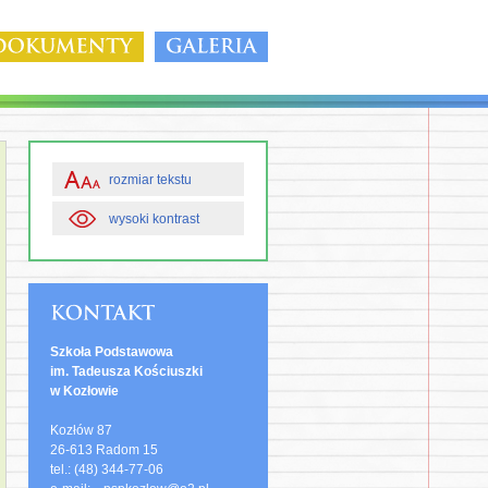
rozmiar tekstu
wysoki kontrast
Szkoła Podstawowa
im. Tadeusza Kościuszki
w Kozłowie
Kozłów 87
26-613 Radom 15
tel.: (48) 344-77-06