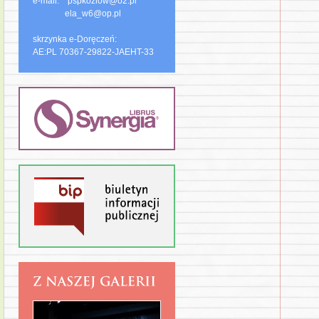
e-mail: pspkozlow@o2.pl
ela_w6@op.pl
skrzynka e-Doręczeń:
AE:PL 70367-29822-JAEHT-33