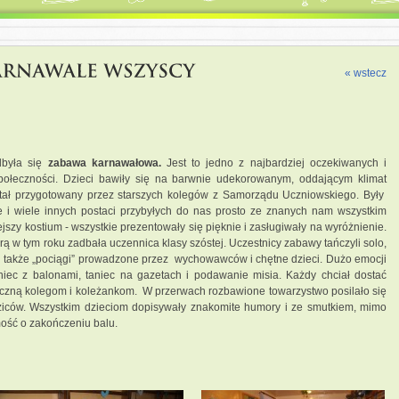
« wstecz
dbyła się
zabawa karnawałowa.
Jest to jedno z najbardziej oczekiwanych i
połeczności. Dzieci bawiły się na barwnie udekorowanym, oddającym klimat
stał przygotowany przez starszych kolegów
z Samorządu Uczniowskiego. Były
oje i wiele innych postaci przybyłych do nas prosto ze znanych nam wszystkim
jszy kostium - wszystkie prezentowały się pięknie i zasługiwały na wyróżnienie.
rą w tym roku zadbała uczennica klasy szóstej. Uczestnicy zabawy tańczyli solo,
i także „pociągi” prowadzone przez wychowawców i chętne dzieci. Dużo emocji
niec z balonami, taniec na gazetach i podawanie misia. Każdy chciał dostać
czną kolegom i koleżankom. W przerwach rozbawione towarzystwo posilało się
iców. Wszystkim dzieciom dopisywały znakomite humory i ze smutkiem, mimo
mość o zakończeniu balu.