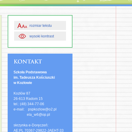
rozmiar tekstu
wysoki kontrast
Szkoła Podstawowa
im. Tadeusza Kościuszki
w Kozłowie
Kozłów 87
26-613 Radom 15
tel.: (48) 344-77-06
e-mail: pspkozlow@o2.pl
ela_w6@op.pl
skrzynka e-Doręczeń:
AE:PL 70367-29822-JAEHT-33