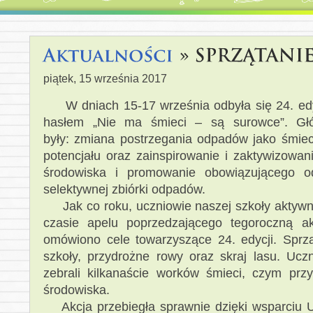
piątek, 15 września 2017
W dniach 15-17 września odbyła się 24. edyc
hasłem „Nie ma śmieci – są surowce”. Głó
były: zmiana postrzegania odpadów jako śmiec
potencjału oraz zainspirowanie i zaktywizowan
środowiska i promowanie obowiązującego o
selektywnej zbiórki odpadów.
Jak co roku, uczniowie naszej szkoły aktywnie
czasie apelu poprzedzającego tegoroczną ak
omówiono cele towarzyszące 24. edycji. Sprzą
szkoły, przydrożne rowy oraz skraj lasu. U
zebrali kilkanaście worków śmieci, czym przy
środowiska.
Akcja przebiegła sprawnie dzięki wsparciu U