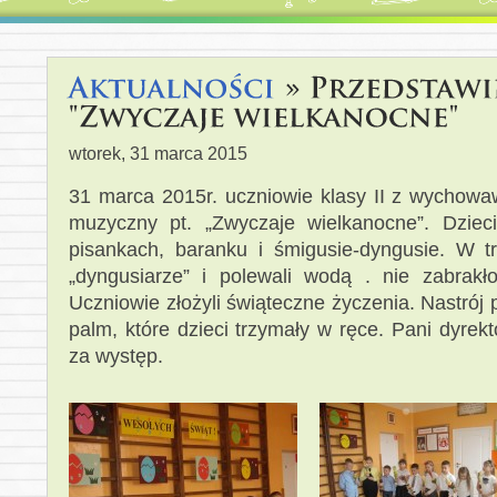
wtorek, 31 marca 2015
31 marca 2015r. uczniowie klasy II z wychowa
muzyczny pt. „Zwyczaje wielkanocne”. Dziec
pisankach, baranku i śmigusie-dyngusie. W tra
„dyngusiarze” i polewali wodą . nie zabrakł
Uczniowie złożyli świąteczne życzenia. Nastrój 
palm, które dzieci trzymały w ręce. Pani dyre
za występ.