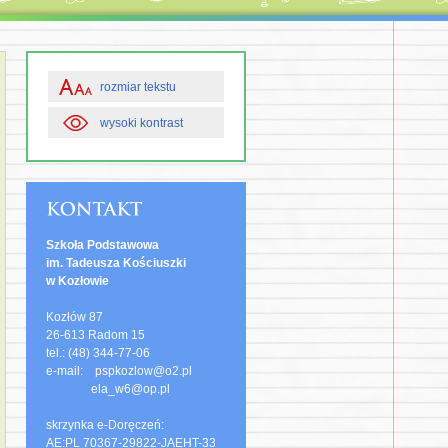
rozmiar tekstu
wysoki kontrast
Szkoła Podstawowa
im. Tadeusza Kościuszki
w Kozłowie
Kozłów 87
26-613 Radom 15
tel.: (48) 344-77-06
e-mail: pspkozlow@o2.pl
ela_w6@op.pl
skrzynka e-Doręczeń:
AE:PL 70367-29822-JAEHT-33