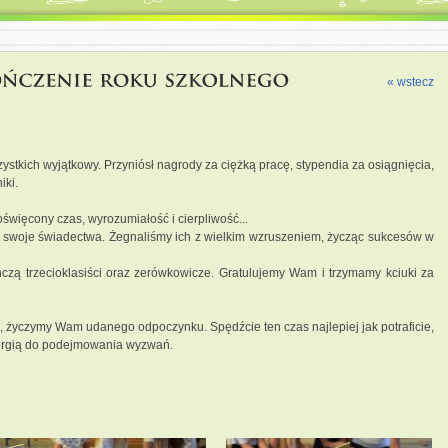
« wstecz
ystkich wyjątkowy. Przyniósł nagrody za ciężką pracę, stypendia za osiągnięcia,
iki.
oświęcony czas, wyrozumiałość i cierpliwość...
li swoje świadectwa. Żegnaliśmy ich z wielkim wzruszeniem, życząc sukcesów w
czą trzecioklasiści oraz zerówkowicze. Gratulujemy Wam i trzymamy kciuki za
, życzymy Wam udanego odpoczynku. Spędźcie ten czas najlepiej jak potraficie,
nergią do podejmowania wyzwań.