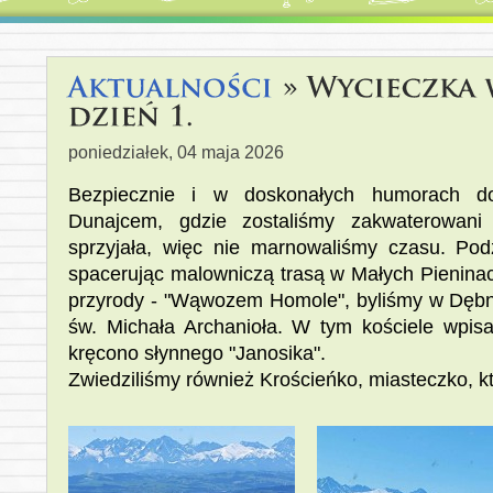
poniedziałek, 04 maja 2026
Bezpiecznie i w doskonałych humorach do
Dunajcem, gdzie zostaliśmy zakwaterowani
sprzyjała, więc nie marnowaliśmy czasu. Pod
spacerując malowniczą trasą w Małych Pienina
przyrody - "Wąwozem Homole", byliśmy w Dębnie
św. Michała Archanioła. W tym kościele wpi
kręcono słynnego "Janosika".
Zwiedziliśmy również Krościeńko, miasteczko, kt