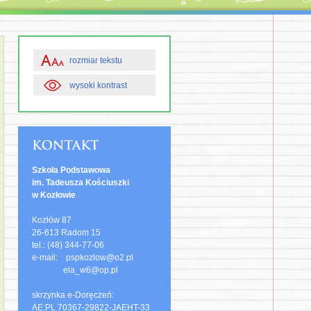
rozmiar tekstu
wysoki kontrast
Szkoła Podstawowa
im. Tadeusza Kościuszki
w Kozłowie
Kozłów 87
26-613 Radom 15
tel.: (48) 344-77-06
e-mail: pspkozlow@o2.pl
ela_w6@op.pl
skrzynka e-Doręczeń:
AE:PL 70367-29822-JAEHT-33