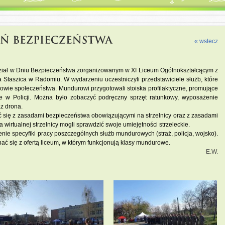
« wstecz
 udział w Dniu Bezpieczeństwa zorganizowanym w XI Liceum Ogólnokształcącym z
a Staszica w Radomiu. W wydarzeniu uczestniczyli przedstawiciele służb, które
rowie społeczeństwa. Mundurowi przygotowali stoiska profilaktyczne, promujące
ie w Policji. Można było zobaczyć podręczny sprzęt ratunkowy, wyposażenie
az drona.
 się z zasadami bezpieczeństwa obowiązującymi na strzelnicy oraz z zasadami
wirtualnej strzelnicy mogli sprawdzić swoje umiejętności strzeleckie.
enie specyfiki pracy poszczególnych służb mundurowych (straż, policja, wojsko).
nać się z ofertą liceum, w którym funkcjonują klasy mundurowe.
E.W.