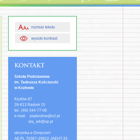
rozmiar tekstu
wysoki kontrast
Szkoła Podstawowa
im. Tadeusza Kościuszki
w Kozłowie
Kozłów 87
26-613 Radom 15
tel.: (48) 344-77-06
e-mail: pspkozlow@o2.pl
ela_w6@op.pl
skrzynka e-Doręczeń:
AE:PL 70367-29822-JAEHT-33