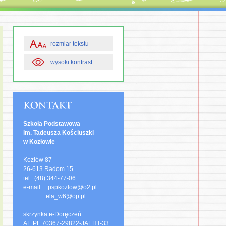
rozmiar tekstu
wysoki kontrast
Szkoła Podstawowa
im. Tadeusza Kościuszki
w Kozłowie
Kozłów 87
26-613 Radom 15
tel.: (48) 344-77-06
e-mail: pspkozlow@o2.pl
ela_w6@op.pl
skrzynka e-Doręczeń:
AE:PL 70367-29822-JAEHT-33