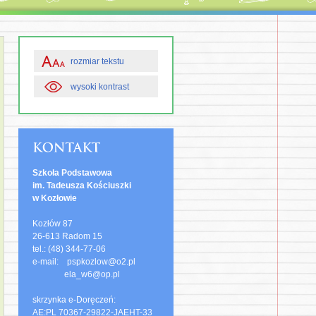
rozmiar tekstu
wysoki kontrast
Szkoła Podstawowa
im. Tadeusza Kościuszki
w Kozłowie
Kozłów 87
26-613 Radom 15
tel.: (48) 344-77-06
e-mail: pspkozlow@o2.pl
ela_w6@op.pl
skrzynka e-Doręczeń:
AE:PL 70367-29822-JAEHT-33