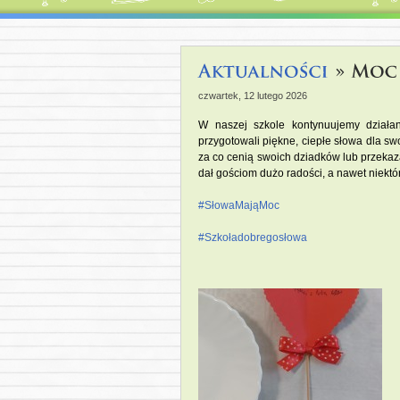
czwartek, 12 lutego 2026
W naszej szkole kontynuujemy dział
przygotowali piękne, ciepłe słowa dla sw
za co cenią swoich dziadków lub przekaz
dał gościom dużo radości, a nawet niektó
#SłowaMająMoc
#Szkoładobregosłowa