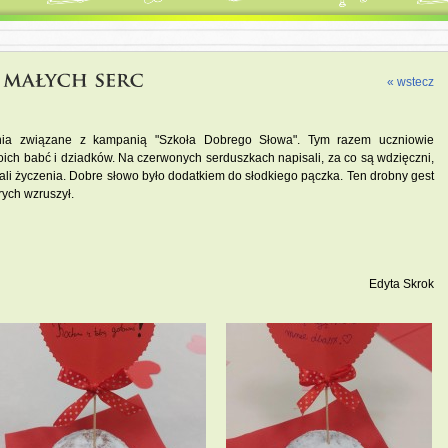
« wstecz
ania związane z kampanią "Szkoła Dobrego Słowa". Tym razem uczniowie
oich babć i dziadków. Na czerwonych serduszkach napisali, za co są wdzięczni,
ali życzenia. Dobre słowo było dodatkiem do słodkiego pączka. Ten drobny gest
rych wzruszył.
Edyta Skrok