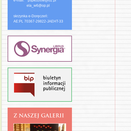
e-mail: pspkozlow@o2.pl
ela_w6@op.pl
skrzynka e-Doręczeń:
AE:PL 70367-29822-JAEHT-33