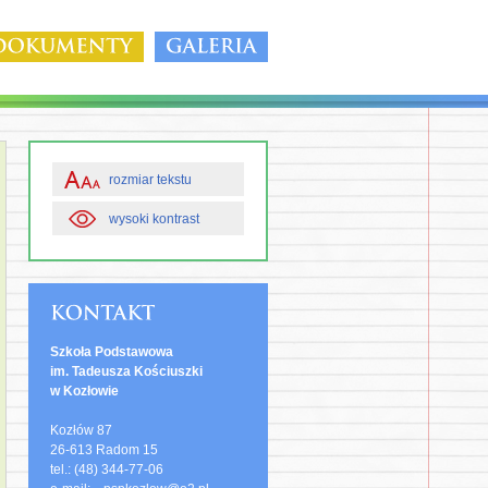
rozmiar tekstu
wysoki kontrast
Szkoła Podstawowa
im. Tadeusza Kościuszki
w Kozłowie
Kozłów 87
26-613 Radom 15
tel.: (48) 344-77-06