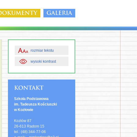
rozmiar tekstu
wysoki kontrast
Szkoła Podstawowa
im. Tadeusza Kościuszki
w Kozłowie
Kozłów 87
26-613 Radom 15
tel.: (48) 344-77-06