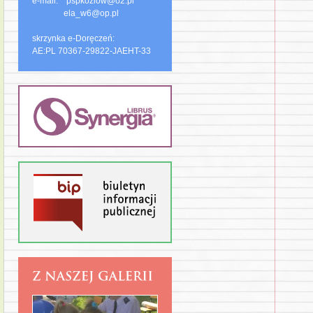
e-mail: pspkozlow@o2.pl
ela_w6@op.pl
skrzynka e-Doręczeń:
AE:PL 70367-29822-JAEHT-33