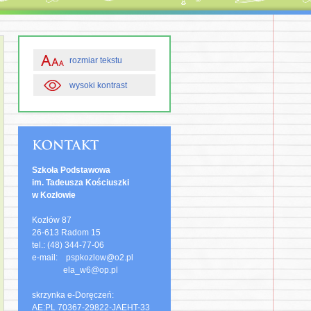
rozmiar tekstu
wysoki kontrast
Szkoła Podstawowa
im. Tadeusza Kościuszki
w Kozłowie
Kozłów 87
26-613 Radom 15
tel.: (48) 344-77-06
e-mail: pspkozlow@o2.pl
ela_w6@op.pl
skrzynka e-Doręczeń:
AE:PL 70367-29822-JAEHT-33